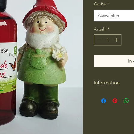
Größe
*
Auswählen
Anzahl
*
In
Information
Ein hochwertiges G
Bio Roter Holunder-K
Region.
Dieses Mazerat unte
und wirkt gegen Erkä
ist ein allgemein se
und wirkt als natürli