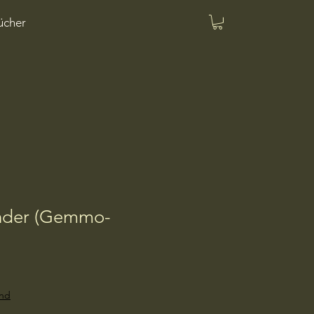
ücher
nder (Gemmo-
and