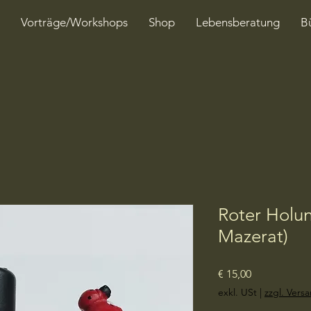
Vorträge/Workshops
Shop
Lebensberatung
B
Roter Holu
Mazerat)
Preis
€ 15,00
exkl. USt
|
zzgl. Vers