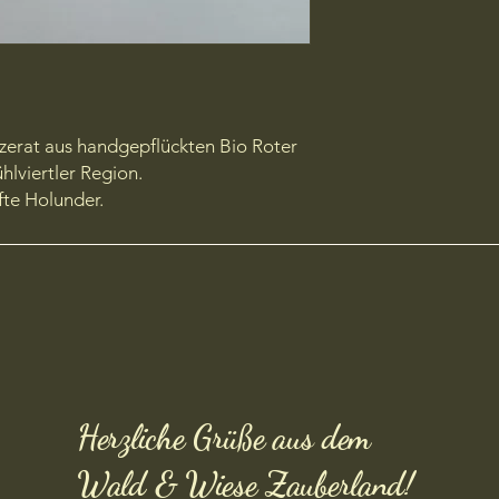
Strukturbeschwerden
Ischiasnerv) können 
ähnlich dem Holunder
milder, sanfter.
rat aus handgepflückten Bio Roter
lviertler Region.
fte Holunder.
Herzliche Grüße aus dem
Wald & Wiese Zauberland!