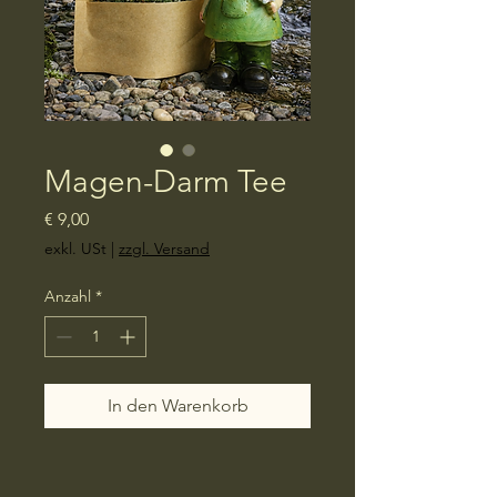
Magen-Darm Tee
Preis
€ 9,00
exkl. USt
|
zzgl. Versand
Anzahl
*
In den Warenkorb