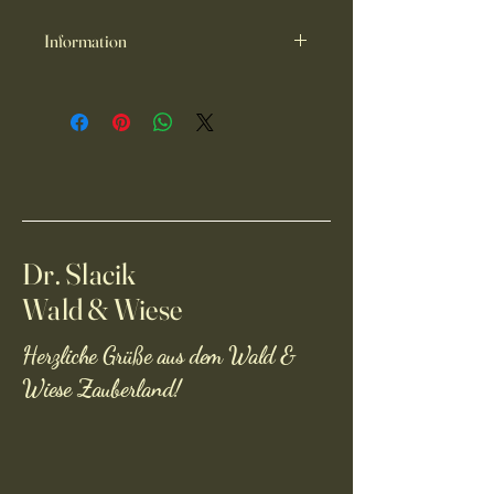
Information
Eine Mischung aus wärmenden,
beruhigenden und strukturierenden
Kräutern für eine Magen-Darm
Harmonisierung.
Inhalt: Kamille, Melisse, Minze,
Eichenrinde, Schafgarbe, Baldrian,
Thymian, Salbei, Brombeerblätter.
Ein wahrer Schatz!
Dr. Slacik
Wald & Wiese
Herzliche Grüße aus dem Wald &
Wiese Zauberland!