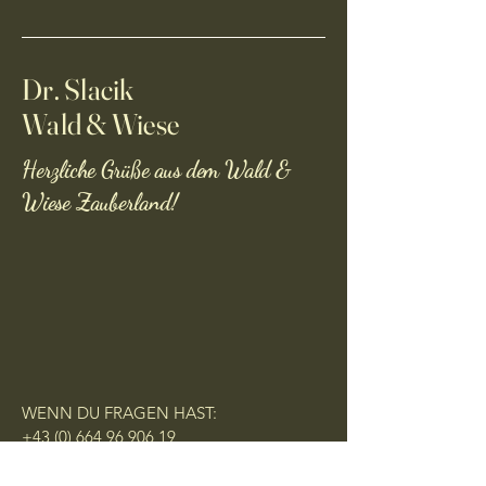
und nahrhaft, sorgt für eine Balance
im Margen-Darm Bereich, bruhigt,
besänftigt und leitet das eine oder
Dr. Slacik
andere Toxische aus dem Körper.
Wald & Wiese
Herzliche Grüße aus dem Wald &
Wiese Zauberland!
WENN DU FRAGEN HAST:
+43 (0) 664 96 906 19
johannes.slacik@ssci.at