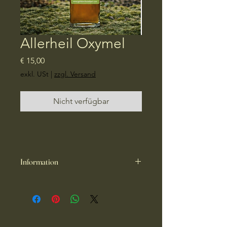
Allerheil Oxymel
Preis
€ 15,00
exkl. USt
|
zzgl. Versand
Nicht verfügbar
Information
Diese Oxymel (250ml Flasche)aus Bio
Apfelessig und Bio Waldhonig wird
mit fünf Frühlingskräutern angesetzt
und dient dem allgmeinen
körperlichen Wohl. Es ist vitaminreich